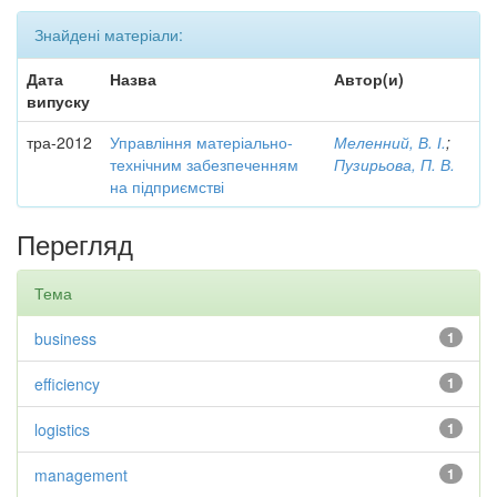
Знайдені матеріали:
Дата
Назва
Автор(и)
випуску
тра-2012
Управління матеріально-
Меленний, В. І.
;
технічним забезпеченням
Пузирьова, П. В.
на підприємстві
Перегляд
Тема
business
1
efficiency
1
logistics
1
management
1