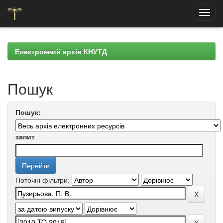
Skip
navigation
Електронний архів КНУТД
Пошук
Пошук:
запит
Поточні фільтри: