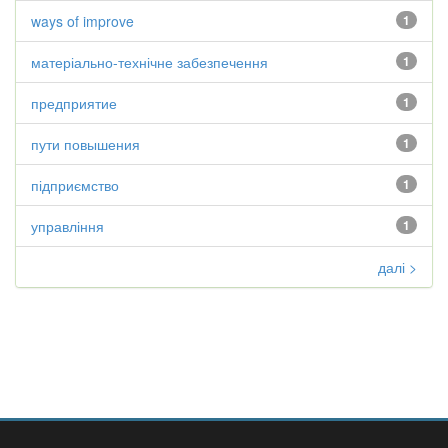
ways of improve
1
матеріально-технічне забезпечення
1
предприятие
1
пути повышения
1
підприємство
1
управління
1
далі >