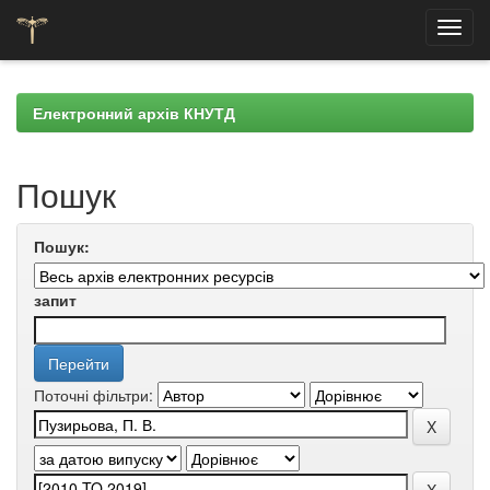
Skip
navigation
Електронний архів КНУТД
Пошук
Пошук:
запит
Поточні фільтри: