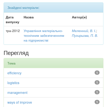
Знайдені матеріали:
Дата
Назва
Автор(и)
випуску
тра-2012
Управління матеріально-
Меленний, В. І.
;
технічним забезпеченням
Пузирьова, П. В.
на підприємстві
Перегляд
Тема
efficiency
1
logistics
1
management
1
ways of improve
1