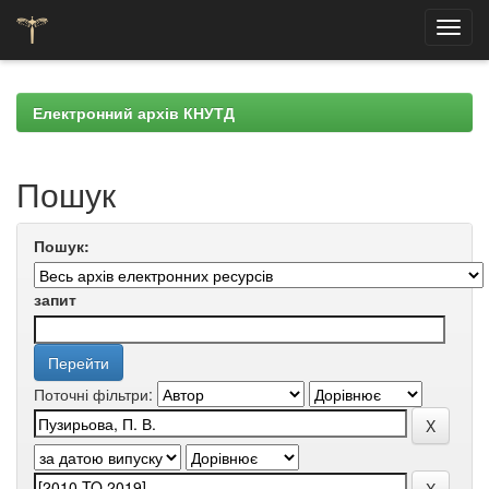
Skip
navigation
Електронний архів КНУТД
Пошук
Пошук:
запит
Поточні фільтри: