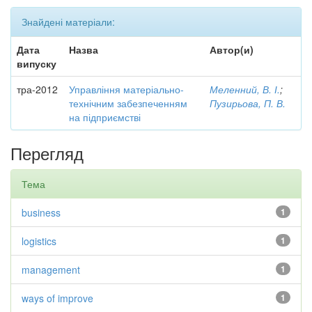
Знайдені матеріали:
Дата
Назва
Автор(и)
випуску
тра-2012
Управління матеріально-
Меленний, В. І.
;
технічним забезпеченням
Пузирьова, П. В.
на підприємстві
Перегляд
Тема
business
1
logistics
1
management
1
ways of improve
1