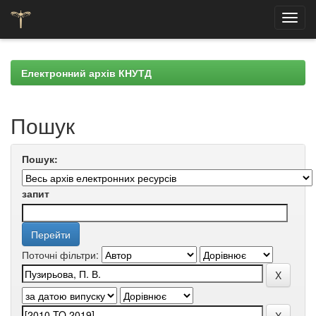
Skip
navigation
Електронний архів КНУТД
Пошук
Пошук:
запит
Поточні фільтри: