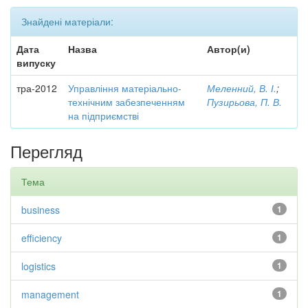
Знайдені матеріали:
Дата
Назва
Автор(и)
випуску
тра-2012
Управління матеріально-
Меленний, В. І.
;
технічним забезпеченням
Пузирьова, П. В.
на підприємстві
Перегляд
Тема
business
1
efficiency
1
logistics
1
management
1