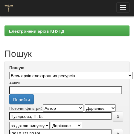
Skip
navigation
Електронний архів КНУТД
Пошук
Пошук:
запит
Поточні фільтри: