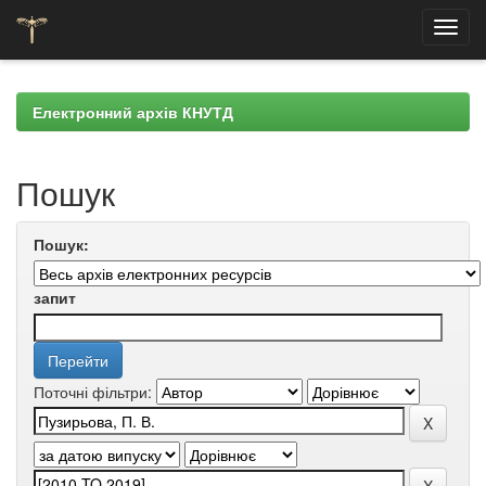
Skip
navigation
Електронний архів КНУТД
Пошук
Пошук:
запит
Поточні фільтри: