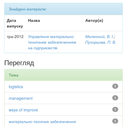
Знайдені матеріали:
Дата
Назва
Автор(и)
випуску
тра-2012
Управління матеріально-
Меленний, В. І.
;
технічним забезпеченням
Пузирьова, П. В.
на підприємстві
Перегляд
Тема
logistics
1
management
1
ways of improve
1
матеріально-технічне забезпечення
1