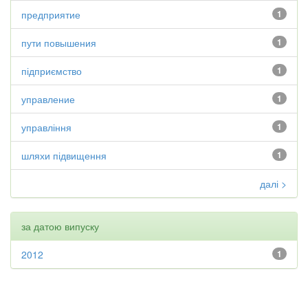
предприятие
1
пути повышения
1
підприємство
1
управление
1
управління
1
шляхи підвищення
1
далі >
за датою випуску
2012
1