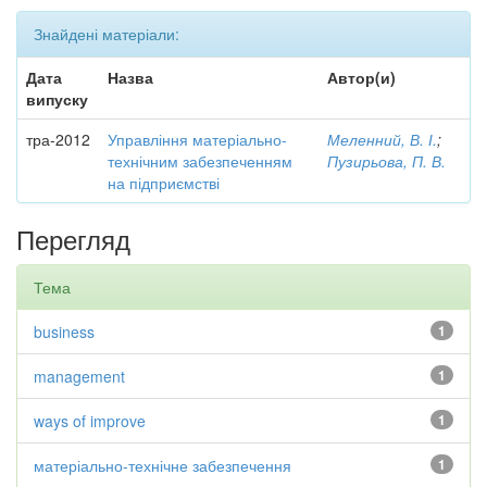
Знайдені матеріали:
Дата
Назва
Автор(и)
випуску
тра-2012
Управління матеріально-
Меленний, В. І.
;
технічним забезпеченням
Пузирьова, П. В.
на підприємстві
Перегляд
Тема
business
1
management
1
ways of improve
1
матеріально-технічне забезпечення
1