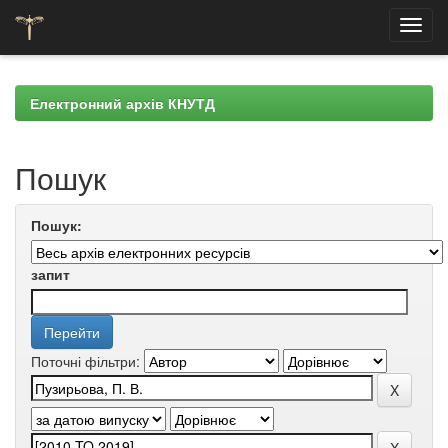
Skip
navigation
Електронний архів КНУТД
Пошук
Пошук:
запит
Поточні фільтри: