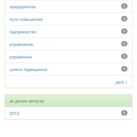
предприятие
1
пути повышения
1
підприємство
1
управление
1
управління
1
шляхи підвищення
1
далі >
за датою випуску
2012
1