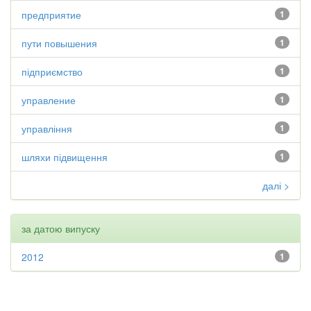
предприятие
1
пути повышения
1
підприємство
1
управление
1
управління
1
шляхи підвищення
1
далі >
за датою випуску
2012
1