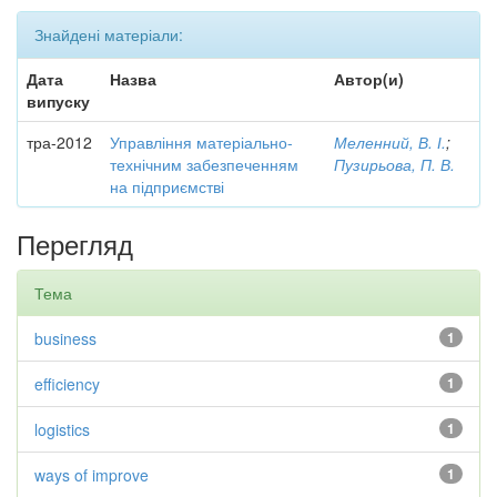
Знайдені матеріали:
Дата
Назва
Автор(и)
випуску
тра-2012
Управління матеріально-
Меленний, В. І.
;
технічним забезпеченням
Пузирьова, П. В.
на підприємстві
Перегляд
Тема
business
1
efficiency
1
logistics
1
ways of improve
1