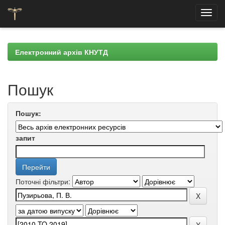
Skip
navigation
Електронний архів КНУТД
Пошук
Пошук:
запит
Поточні фільтри: