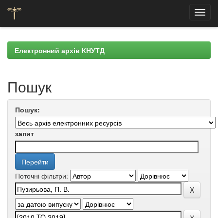
Skip
navigation
Електронний архів КНУТД
Пошук
Пошук:
запит
Поточні фільтри: