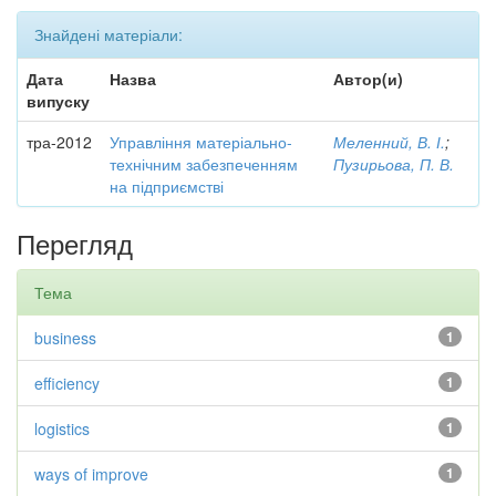
Знайдені матеріали:
Дата
Назва
Автор(и)
випуску
тра-2012
Управління матеріально-
Меленний, В. І.
;
технічним забезпеченням
Пузирьова, П. В.
на підприємстві
Перегляд
Тема
business
1
efficiency
1
logistics
1
ways of improve
1