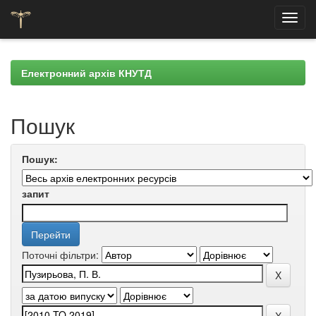
Skip
navigation
Електронний архів КНУТД
Пошук
Пошук:
запит
Поточні фільтри: