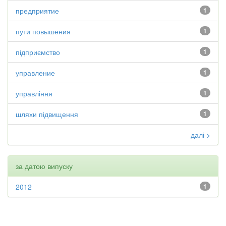
предприятие
1
пути повышения
1
підприємство
1
управление
1
управління
1
шляхи підвищення
1
далі >
за датою випуску
2012
1