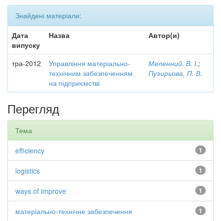
Знайдені матеріали:
Дата
Назва
Автор(и)
випуску
тра-2012
Управління матеріально-
Меленний, В. І.
;
технічним забезпеченням
Пузирьова, П. В.
на підприємстві
Перегляд
Тема
efficiency
1
logistics
1
ways of improve
1
матеріально-технічне забезпечення
1