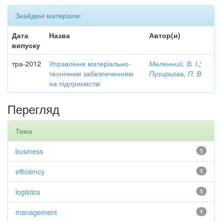
Знайдені матеріали:
Дата
Назва
Автор(и)
випуску
тра-2012
Управління матеріально-
Меленний, В. І.
;
технічним забезпеченням
Пузирьова, П. В.
на підприємстві
Перегляд
Тема
business
1
efficiency
1
logistics
1
management
1