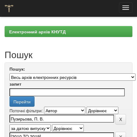
Skip
navigation
Електронний архів КНУТД
Пошук
Пошук:
запит
Поточні фільтри: