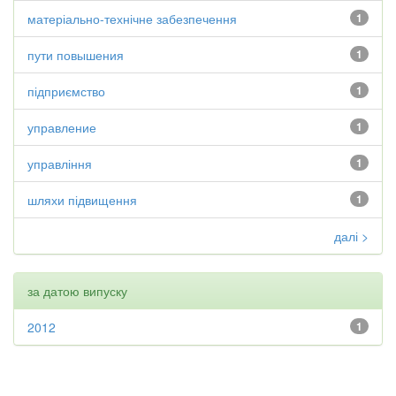
матеріально-технічне забезпечення
1
пути повышения
1
підприємство
1
управление
1
управління
1
шляхи підвищення
1
далі >
за датою випуску
2012
1