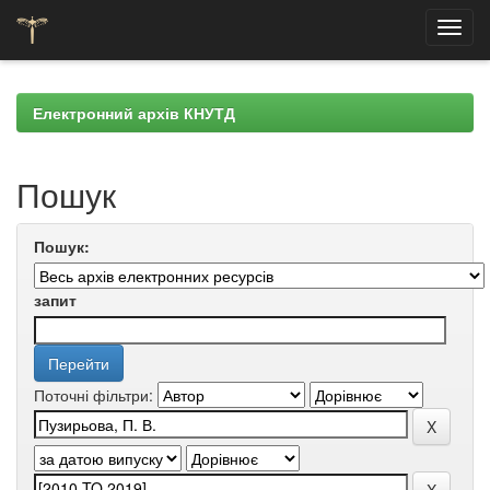
Skip
navigation
Електронний архів КНУТД
Пошук
Пошук:
запит
Поточні фільтри: