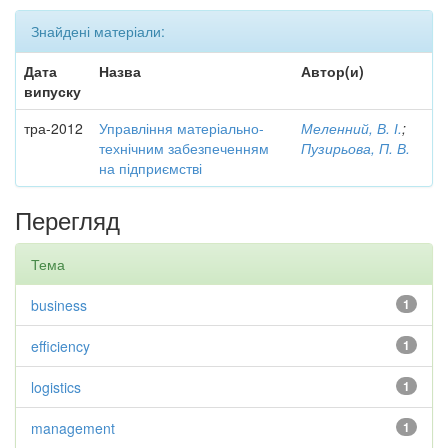
Знайдені матеріали:
Дата
Назва
Автор(и)
випуску
тра-2012
Управління матеріально-
Меленний, В. І.
;
технічним забезпеченням
Пузирьова, П. В.
на підприємстві
Перегляд
Тема
business
1
efficiency
1
logistics
1
management
1