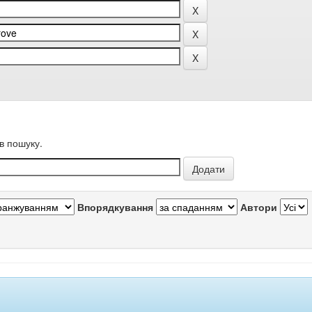
в пошуку.
Впорядкування
Автори