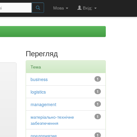
Мова
Вхід:
Перегляд
Тема
business
1
logistics
1
management
1
матеріально-технічне
1
забезпечення
предприятие
1