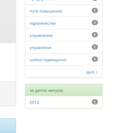
пути повышения
1
підприємство
1
управление
1
управління
1
шляхи підвищення
1
далі >
за датою випуску
2012
1