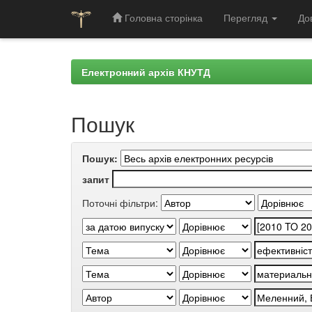
Головна сторінка
Перегляд
До
Skip
navigation
Електронний архів КНУТД
Пошук
Пошук:
запит
Поточні фільтри: