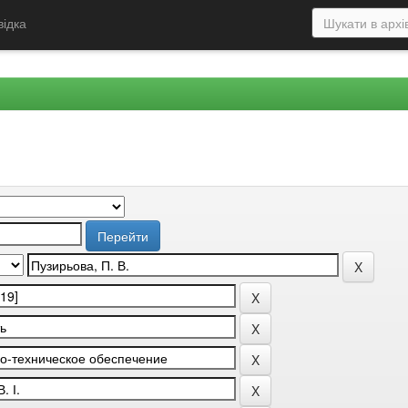
відка