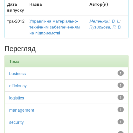
Дата
Назва
Автор(и)
випуску
тра-2012
Управління матеріально-
Меленний, В. І.
;
технічним забезпеченням
Пузирьова, П. В.
на підприємстві
Перегляд
Тема
business
1
efficiency
1
logistics
1
management
1
security
1