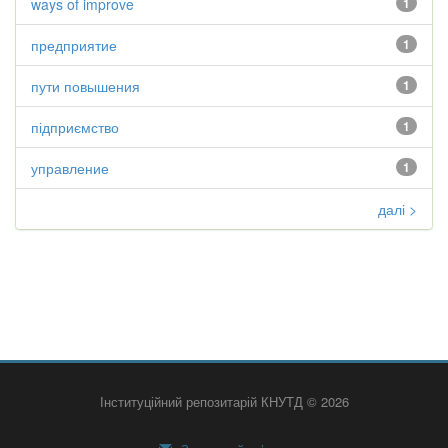
ways of improve
1
предприятие
1
пути повышения
1
підприємство
1
управление
1
далі >
Інституційний репозитарій КНУТД © 2026