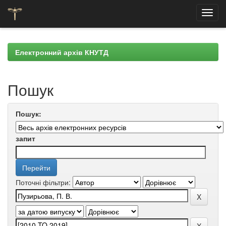
Skip
navigation
Електронний архів КНУТД
Пошук
Пошук:
запит
Поточні фільтри: