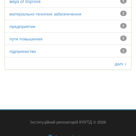
ways of improve
1
матеріально-технічне забезпечення
1
предприятие
1
пути повышения
1
підприємство
1
далі >
Інституційний репозитарій КНУТД © 2026