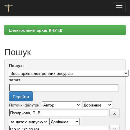
Skip
navigation
Електронний архів КНУТД
Пошук
Пошук:
запит
Поточні фільтри: