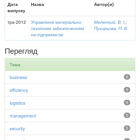
Дата
Назва
Автор(и)
випуску
тра-2012
Управління матеріально-
Меленний, В. І.
;
технічним забезпеченням
Пузирьова, П. В.
на підприємстві
Перегляд
Тема
business
1
efficiency
1
logistics
1
management
1
security
1