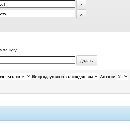
в пошуку.
Впорядкування
Автори