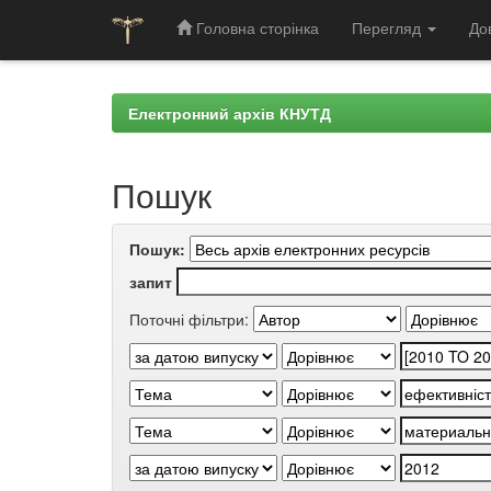
Головна сторінка
Перегляд
До
Skip
navigation
Електронний архів КНУТД
Пошук
Пошук:
запит
Поточні фільтри: