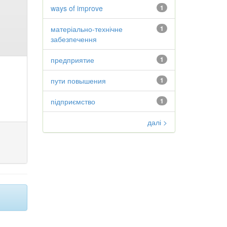
ways of improve
1
матеріально-технічне
1
забезпечення
предприятие
1
пути повышения
1
підприємство
1
далі >