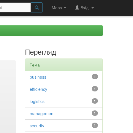
Мова
Вхід:
Перегляд
Тема
business
1
efficiency
1
logistics
1
management
1
security
1