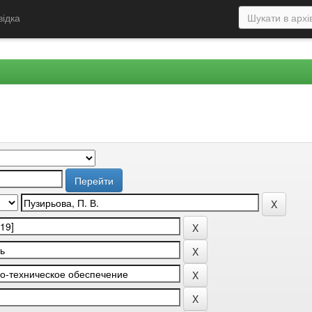
відка