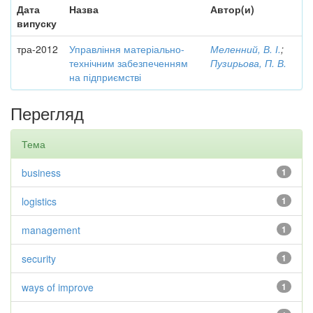
Дата
Назва
Автор(и)
випуску
тра-2012
Управління матеріально-
Меленний, В. І.
;
технічним забезпеченням
Пузирьова, П. В.
на підприємстві
Перегляд
Тема
business
1
logistics
1
management
1
security
1
ways of improve
1