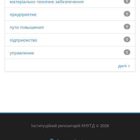
матеріально-технічне забезпечення
1
предприятие
1
пути повышения
1
підприємство
1
управление
1
далі >
Інституційний репозитарій КНУТД © 2026