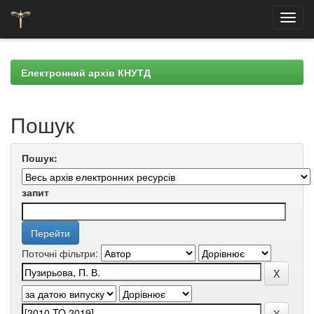
Skip
navigation
Електронний архів КНУТД
Пошук
Пошук:
запит
Поточні фільтри: