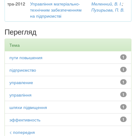
тра-2012
Управління матеріально-
Меленний, В. І.
;
технічним забезпеченням
Пузирьова, П. В.
на підприємстві
Перегляд
Тема
пути повышения
1
підприємство
1
управление
1
управління
1
шляхи підвищення
1
эффективность
1
< попередня