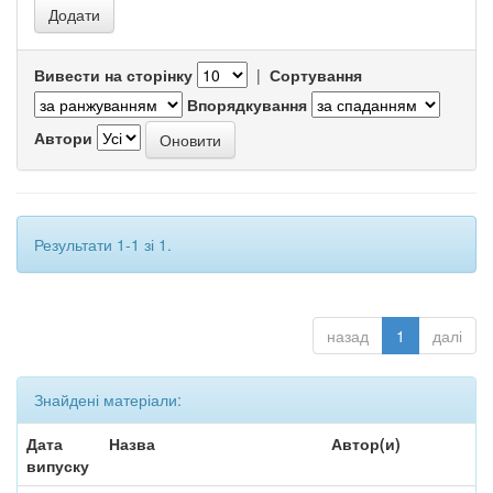
Вивести на сторінку
|
Сортування
Впорядкування
Автори
Результати 1-1 зі 1.
назад
1
далі
Знайдені матеріали:
Дата
Назва
Автор(и)
випуску