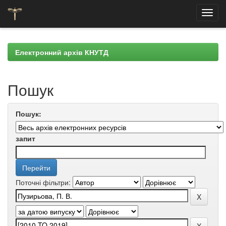
Skip
navigation
Електронний архів КНУТД
Пошук
Пошук:
запит
Поточні фільтри: