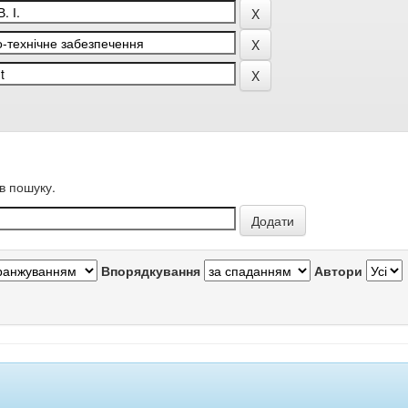
в пошуку.
Впорядкування
Автори