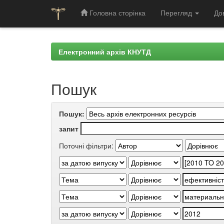
Головна сторінка
Перегляд
До
Skip
navigation
Електронний архів КНУТД
Пошук
Пошук:
запит
Поточні фільтри: