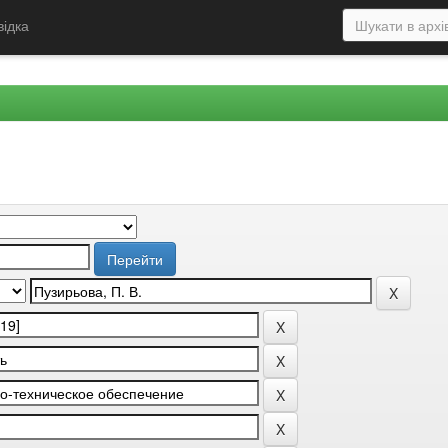
відка