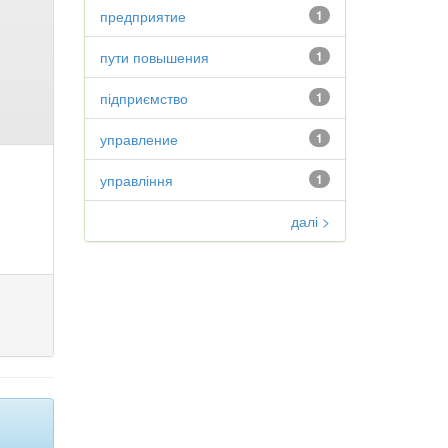
предприятие
1
пути повышения
1
підприємство
1
управление
1
управління
1
далі >