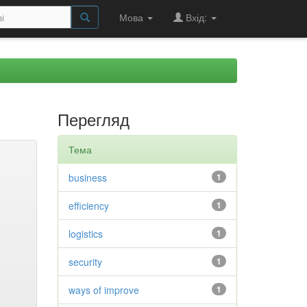
Мова
Вхід:
Перегляд
Тема
business
1
efficiency
1
logistics
1
security
1
ways of improve
1