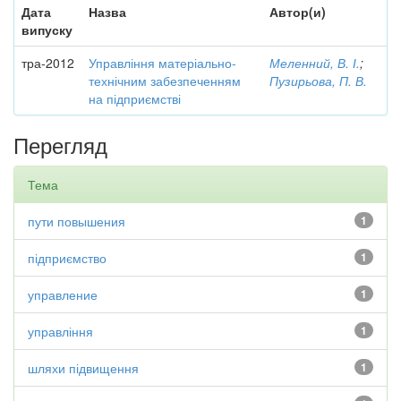
Дата
Назва
Автор(и)
випуску
тра-2012
Управління матеріально-
Меленний, В. І.
;
технічним забезпеченням
Пузирьова, П. В.
на підприємстві
Перегляд
Тема
пути повышения
1
підприємство
1
управление
1
управління
1
шляхи підвищення
1