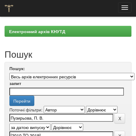
Skip
navigation
Електронний архів КНУТД
Пошук
Пошук:
запит
Поточні фільтри: