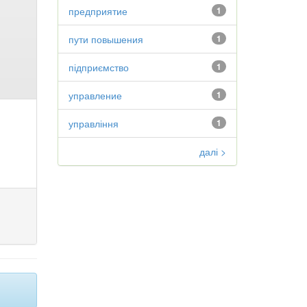
предприятие
1
пути повышения
1
підприємство
1
управление
1
управління
1
далі >