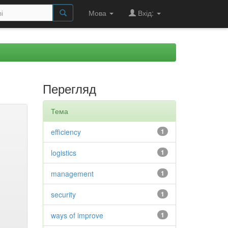
Мова
Вхід:
Перегляд
Тема
efficiency
1
logistics
1
management
1
security
1
ways of improve
1