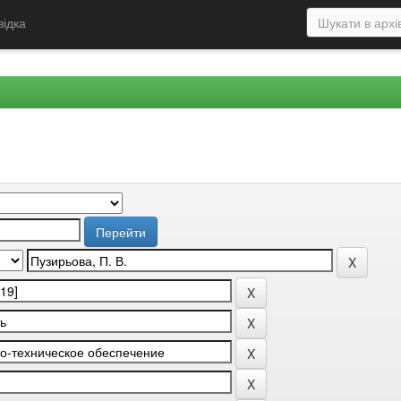
відка