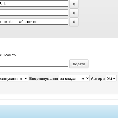
в пошуку.
Впорядкування
Автори