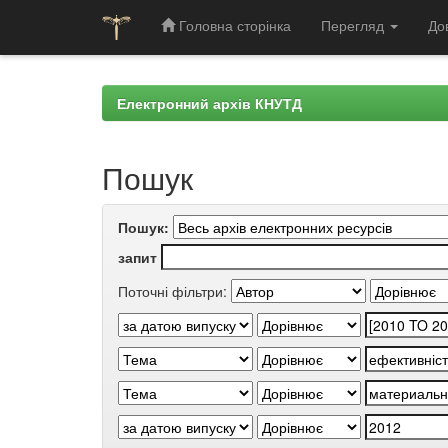
Головна сторінка
Перегляд
До
Skip
navigation
Електронний архів КНУТД
Пошук
Пошук:
запит
Поточні фільтри: