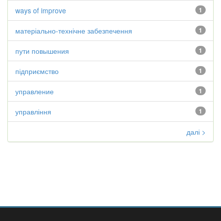
ways of improve
1
матеріально-технічне забезпечення
1
пути повышения
1
підприємство
1
управление
1
управління
1
далі >