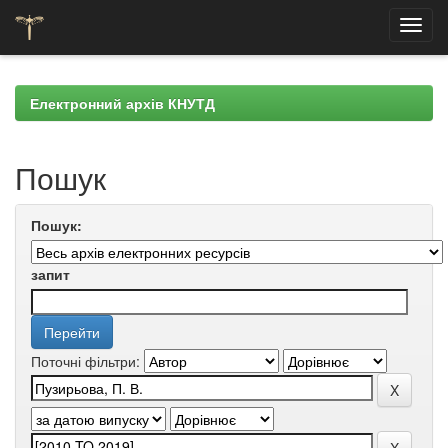
Skip
navigation
Електронний архів КНУТД
Пошук
Пошук:
запит
Поточні фільтри: