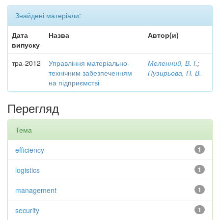
Знайдені матеріали:
Дата
Назва
Автор(и)
випуску
тра-2012
Управління матеріально-
Меленний, В. І.
;
технічним забезпеченням
Пузирьова, П. В.
на підприємстві
Перегляд
Тема
efficiency
1
logistics
1
management
1
security
1