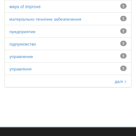
ways of improve
1
матеріально-технічне забезпечення
1
предприятие
1
підприємство
1
управление
1
управління
1
далі >