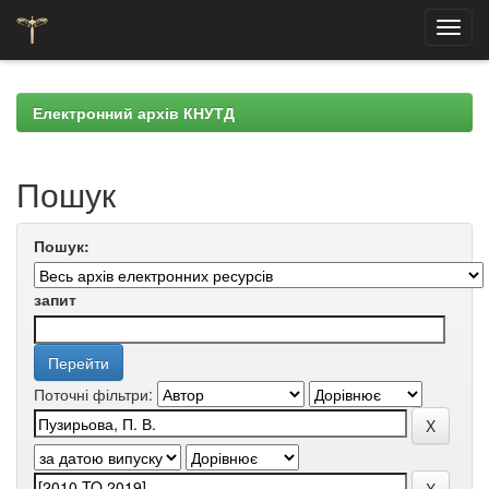
Skip
navigation
Електронний архів КНУТД
Пошук
Пошук:
запит
Поточні фільтри: