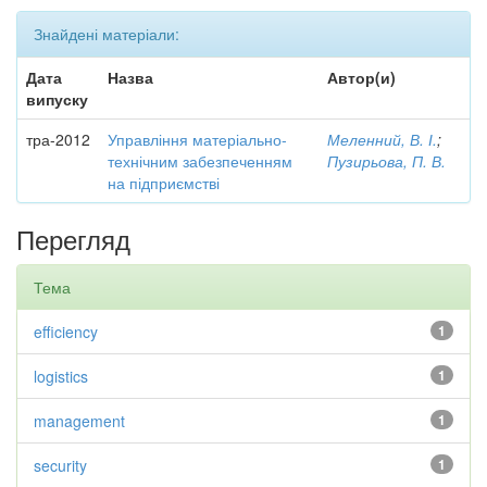
Знайдені матеріали:
Дата
Назва
Автор(и)
випуску
тра-2012
Управління матеріально-
Меленний, В. І.
;
технічним забезпеченням
Пузирьова, П. В.
на підприємстві
Перегляд
Тема
efficiency
1
logistics
1
management
1
security
1