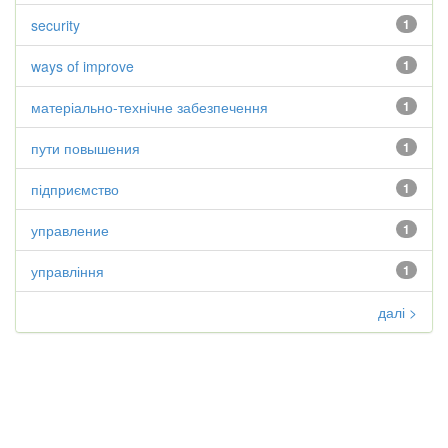
security
1
ways of improve
1
матеріально-технічне забезпечення
1
пути повышения
1
підприємство
1
управление
1
управління
1
далі >