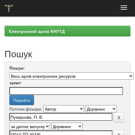
Skip
navigation
Електронний архів КНУТД
Пошук
Пошук:
запит
Поточні фільтри: