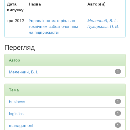
Дата
Назва
Автор(и)
випуску
тра-2012
Управління матеріально-
Меленний, В. І.
;
технічним забезпеченням
Пузирьова, П. В.
на підприємстві
Перегляд
Автор
Меленний, В. І.
1
Тема
business
1
logistics
1
management
1