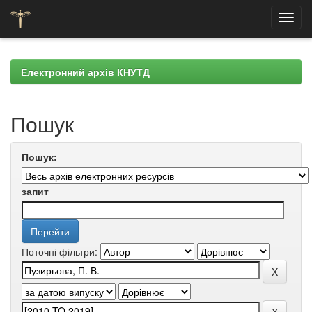
Skip
navigation
Електронний архів КНУТД
Пошук
Пошук:
запит
Поточні фільтри: