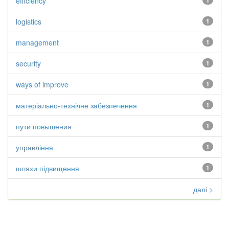
efficiency
1
logistics
1
management
1
security
1
ways of improve
1
матеріально-технічне забезпечення
1
пути повышения
1
управління
1
шляхи підвищення
1
далі >