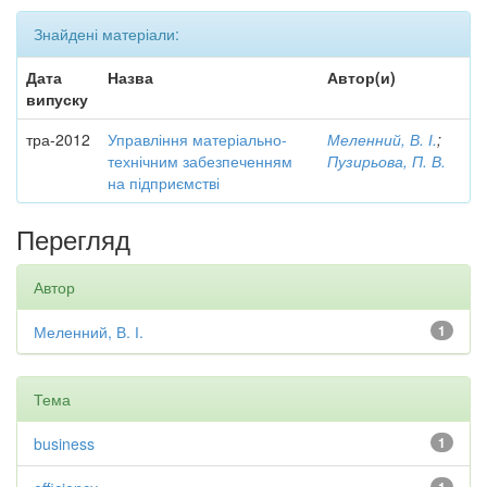
Знайдені матеріали:
Дата
Назва
Автор(и)
випуску
тра-2012
Управління матеріально-
Меленний, В. І.
;
технічним забезпеченням
Пузирьова, П. В.
на підприємстві
Перегляд
Автор
Меленний, В. І.
1
Тема
business
1