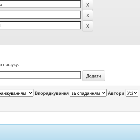
в пошуку.
Впорядкування
Автори