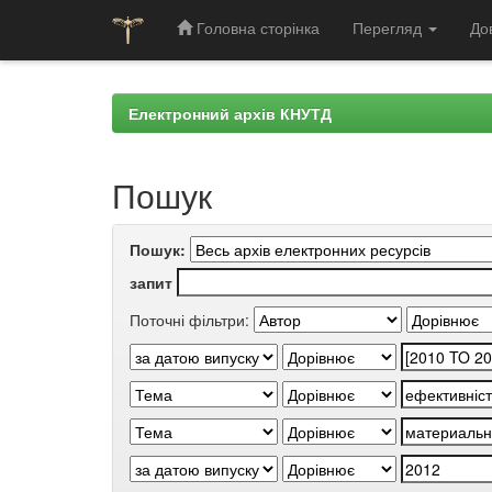
Головна сторінка
Перегляд
До
Skip
navigation
Електронний архів КНУТД
Пошук
Пошук:
запит
Поточні фільтри: