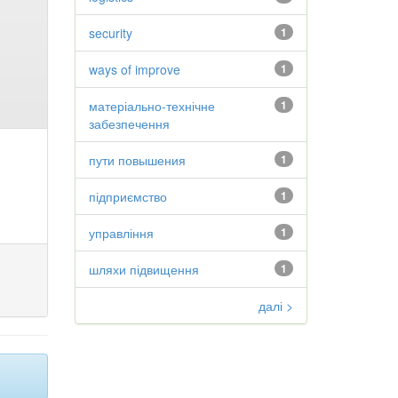
security
1
ways of improve
1
матеріально-технічне
1
забезпечення
пути повышения
1
підприємство
1
управління
1
шляхи підвищення
1
далі >