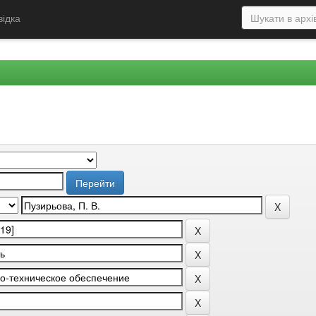
відка