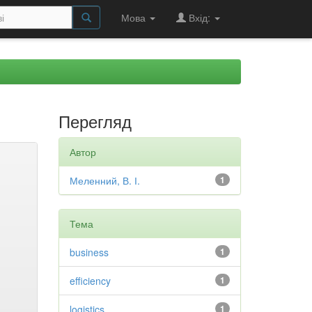
Мова
Вхід:
Перегляд
Автор
Меленний, В. І.
1
Тема
business
1
efficiency
1
logistics
1