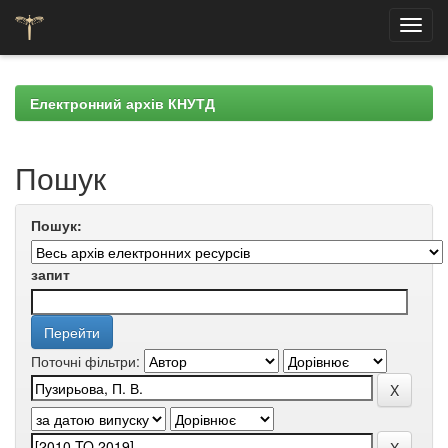
Skip
navigation
Електронний архів КНУТД
Пошук
Пошук:
запит
Поточні фільтри: