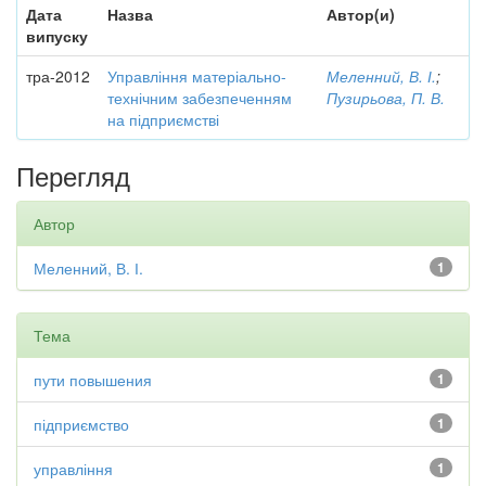
Дата
Назва
Автор(и)
випуску
тра-2012
Управління матеріально-
Меленний, В. І.
;
технічним забезпеченням
Пузирьова, П. В.
на підприємстві
Перегляд
Автор
Меленний, В. І.
1
Тема
пути повышения
1
підприємство
1
управління
1