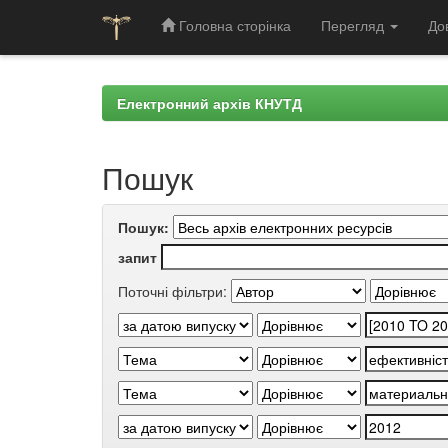
Головна сторінка
Перегляд
До
Skip
navigation
Електронний архів КНУТД
Пошук
Пошук:
запит
Поточні фільтри: