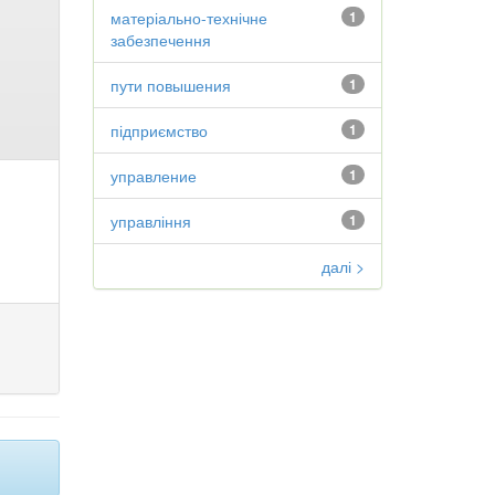
матеріально-технічне
1
забезпечення
пути повышения
1
підприємство
1
управление
1
управління
1
далі >