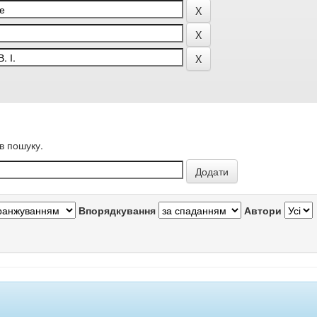
в пошуку.
Впорядкування
Автори