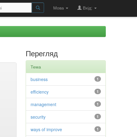
Мова
Вхід:
Перегляд
Тема
business
1
efficiency
1
management
1
security
1
ways of improve
1