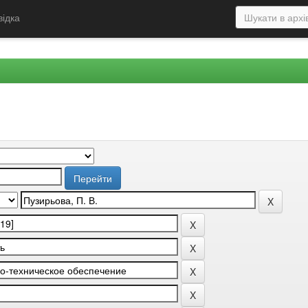
відка