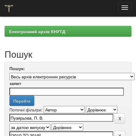
Skip
navigation
Електронний архів КНУТД
Пошук
Пошук:
запит
Поточні фільтри: