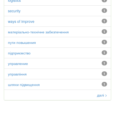
logistics
1
security
1
ways of improve
1
матеріально-технічне забезпечення
1
пути повышения
1
підприємство
1
управление
1
управління
1
шляхи підвищення
1
далі >