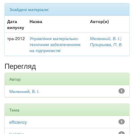
Знайдені матеріали:
Дата
Назва
Автор(и)
випуску
тра-2012
Управління матеріально-
Меленний, В. І.
;
технічним забезпеченням
Пузирьова, П. В.
на підприємстві
Перегляд
Автор
Меленний, В. І.
1
Тема
efficiency
1