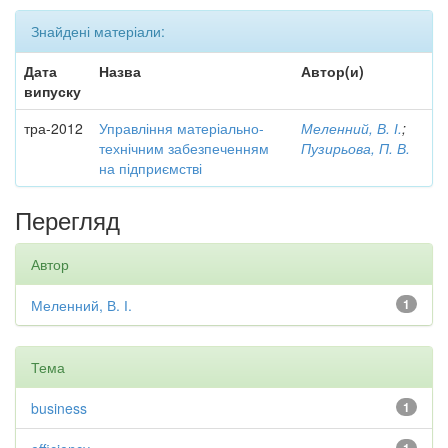
Знайдені матеріали:
Дата
Назва
Автор(и)
випуску
тра-2012
Управління матеріально-
Меленний, В. І.
;
технічним забезпеченням
Пузирьова, П. В.
на підприємстві
Перегляд
Автор
Меленний, В. І.
1
Тема
business
1