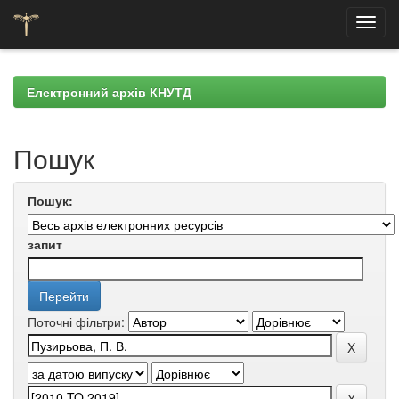
Skip
navigation
Електронний архів КНУТД
Пошук
Пошук:
запит
Поточні фільтри: