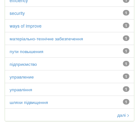
efficiency
1
security
1
ways of improve
1
матеріально-технічне забезпечення
1
пути повышения
1
підприємство
1
управление
1
управління
1
шляхи підвищення
1
далі >