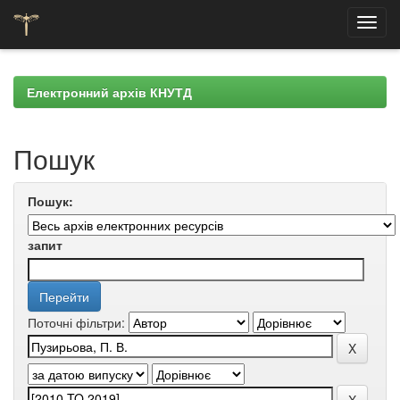
Skip
navigation
Електронний архів КНУТД
Пошук
Пошук:
запит
Поточні фільтри: