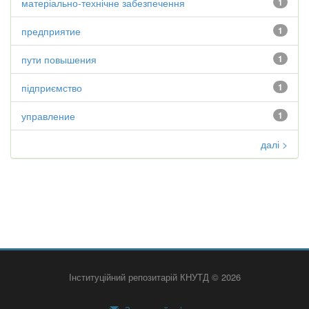
матеріально-технічне забезпечення
1
предприятие
1
пути повышения
1
підприємство
1
управление
1
далі >
Інституційний репозитарій КНУТД © 2026