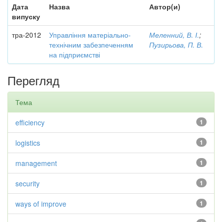
Дата
Назва
Автор(и)
випуску
тра-2012
Управління матеріально-
Меленний, В. І.
;
технічним забезпеченням
Пузирьова, П. В.
на підприємстві
Перегляд
Тема
efficiency
1
logistics
1
management
1
security
1
ways of improve
1