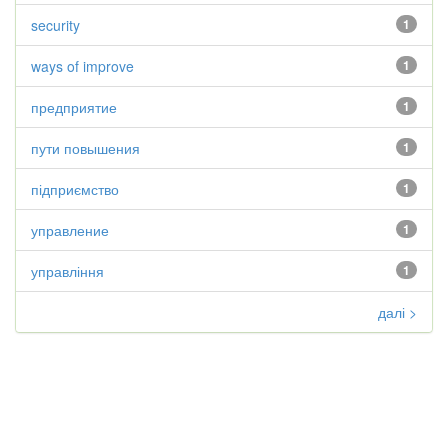
security
1
ways of improve
1
предприятие
1
пути повышения
1
підприємство
1
управление
1
управління
1
далі >