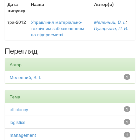
Дата
Назва
Автор(и)
випуску
тра-2012
Управління матеріально-
Меленний, В. І.
;
технічним забезпеченням
Пузирьова, П. В.
на підприємстві
Перегляд
Автор
Меленний, В. І.
1
Тема
efficiency
1
logistics
1
management
1