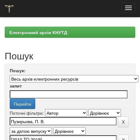
Skip
navigation
Електронний архів КНУТД
Пошук
Пошук:
запит
Поточні фільтри: