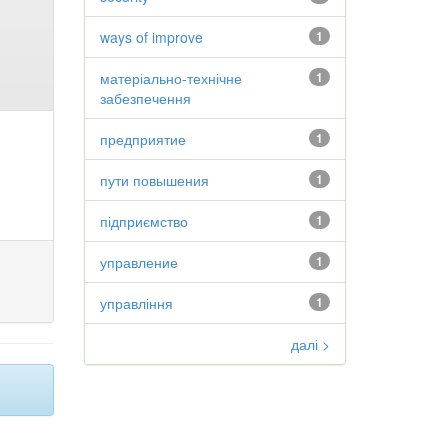
ways of improve
1
матеріально-технічне
1
забезпечення
предприятие
1
пути повышения
1
підприємство
1
управление
1
управління
1
далі >