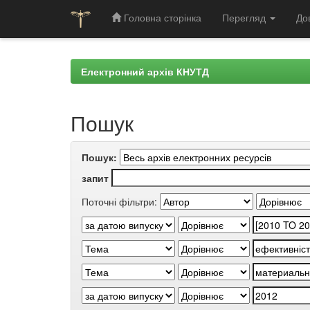
Головна сторінка
Перегляд
До
Skip
navigation
Електронний архів КНУТД
Пошук
Пошук:
запит
Поточні фільтри: