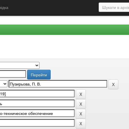
відка