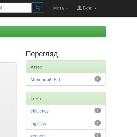
Мова
Вхід:
Перегляд
Автор
Меленний, В. І.
1
Тема
efficiency
1
logistics
1
security
1