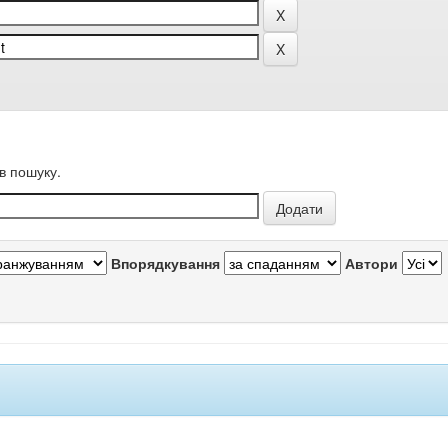
в пошуку.
Впорядкування
Автори