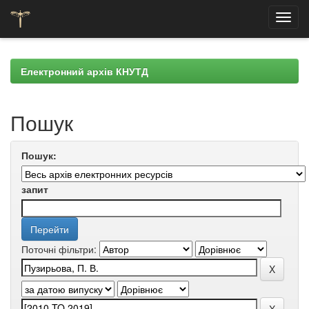
Skip
navigation
Електронний архів КНУТД
Пошук
Пошук:
запит
Поточні фільтри: