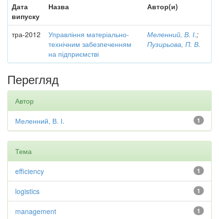
Дата
Назва
Автор(и)
випуску
тра-2012
Управління матеріально-
Меленний, В. І.
;
технічним забезпеченням
Пузирьова, П. В.
на підприємстві
Перегляд
Автор
Меленний, В. І.
1
Тема
efficiency
1
logistics
1
management
1