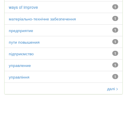
ways of improve
1
матеріально-технічне забезпечення
1
предприятие
1
пути повышения
1
підприємство
1
управление
1
управління
1
далі >