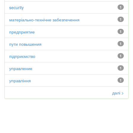
security
1
матеріально-технічне забезпечення
1
предприятие
1
пути повышения
1
підприємство
1
управление
1
управління
1
далі >