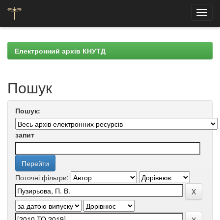
Skip
navigation
Електронний архів КНУТД
Пошук
Пошук:
запит
Поточні фільтри: