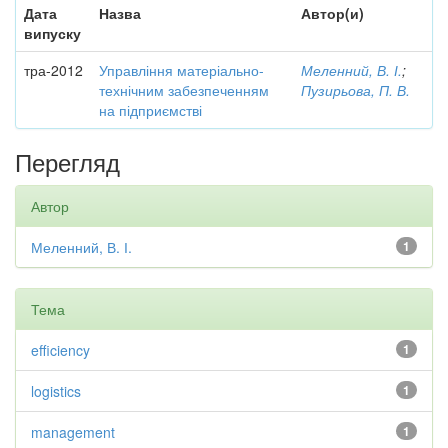
Дата
Назва
Автор(и)
випуску
тра-2012
Управління матеріально-
Меленний, В. І.
;
технічним забезпеченням
Пузирьова, П. В.
на підприємстві
Перегляд
Автор
Меленний, В. І.
1
Тема
efficiency
1
logistics
1
management
1