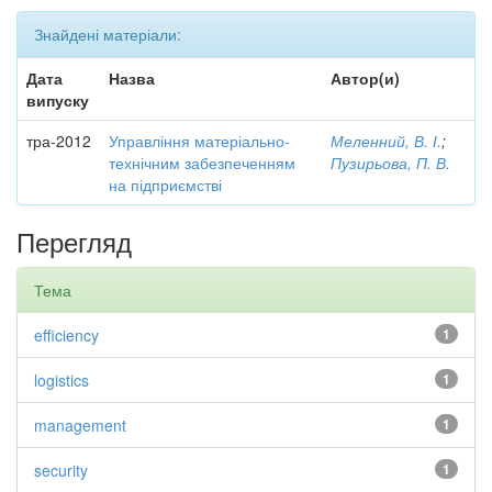
Знайдені матеріали:
Дата
Назва
Автор(и)
випуску
тра-2012
Управління матеріально-
Меленний, В. І.
;
технічним забезпеченням
Пузирьова, П. В.
на підприємстві
Перегляд
Тема
efficiency
1
logistics
1
management
1
security
1