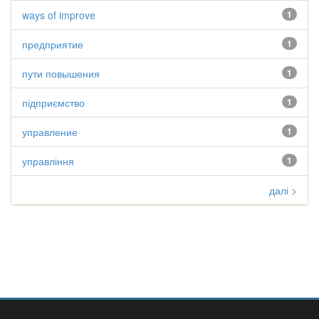
ways of improve
1
предприятие
1
пути повышения
1
підприємство
1
управление
1
управління
1
далі >