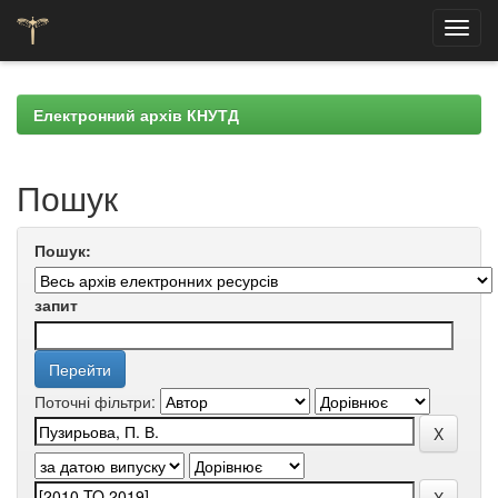
Skip
navigation
Електронний архів КНУТД
Пошук
Пошук:
запит
Поточні фільтри: