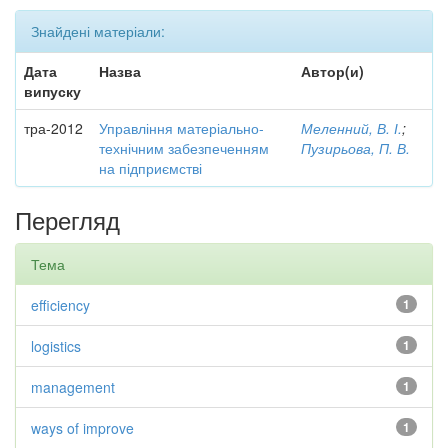
Знайдені матеріали:
Дата
Назва
Автор(и)
випуску
тра-2012
Управління матеріально-
Меленний, В. І.
;
технічним забезпеченням
Пузирьова, П. В.
на підприємстві
Перегляд
Тема
efficiency
1
logistics
1
management
1
ways of improve
1