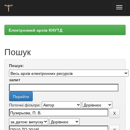
Skip
navigation
Електронний архів КНУТД
Пошук
Пошук:
запит
Поточні фільтри: