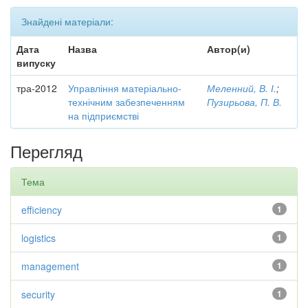
Знайдені матеріали:
Дата
Назва
Автор(и)
випуску
тра-2012
Управління матеріально-
Меленний, В. І.
;
технічним забезпеченням
Пузирьова, П. В.
на підприємстві
Перегляд
Тема
efficiency
1
logistics
1
management
1
security
1