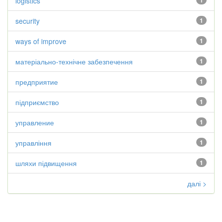
logistics
1
security
1
ways of improve
1
матеріально-технічне забезпечення
1
предприятие
1
підприємство
1
управление
1
управління
1
шляхи підвищення
1
далі >