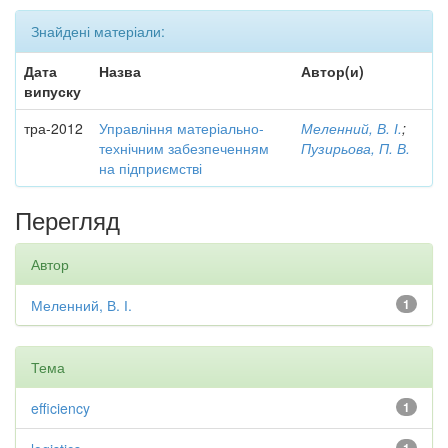
Знайдені матеріали:
Дата
Назва
Автор(и)
випуску
тра-2012
Управління матеріально-
Меленний, В. І.
;
технічним забезпеченням
Пузирьова, П. В.
на підприємстві
Перегляд
Автор
Меленний, В. І.
1
Тема
efficiency
1