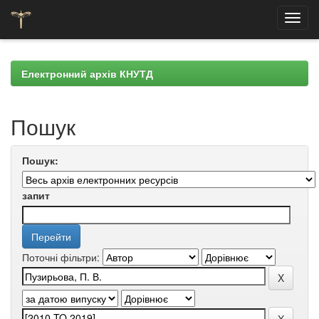
Skip
navigation
Електронний архів КНУТД
Пошук
Пошук:
запит
Поточні фільтри: