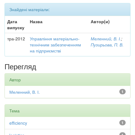
Знайдені матеріали:
Дата
Назва
Автор(и)
випуску
тра-2012
Управління матеріально-
Меленний, В. І.
;
технічним забезпеченням
Пузирьова, П. В.
на підприємстві
Перегляд
Автор
Меленний, В. І.
1
Тема
efficiency
1