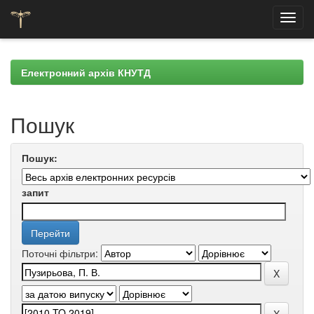
Skip
navigation
Електронний архів КНУТД
Пошук
Пошук:
запит
Поточні фільтри: