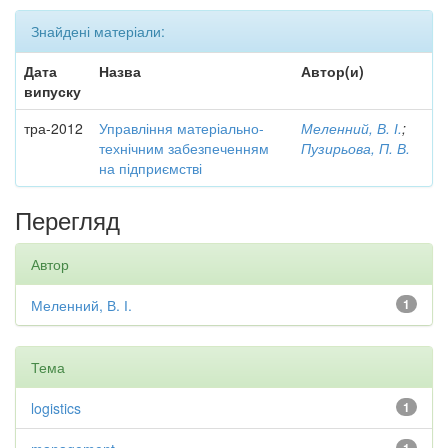
Знайдені матеріали:
Дата
Назва
Автор(и)
випуску
тра-2012
Управління матеріально-
Меленний, В. І.
;
технічним забезпеченням
Пузирьова, П. В.
на підприємстві
Перегляд
Автор
Меленний, В. І.
1
Тема
logistics
1