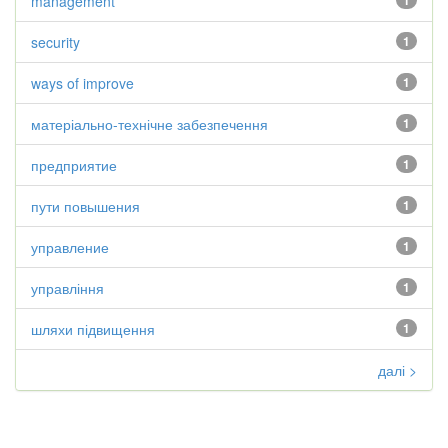
management
1
security
1
ways of improve
1
матеріально-технічне забезпечення
1
предприятие
1
пути повышения
1
управление
1
управління
1
шляхи підвищення
1
далі >