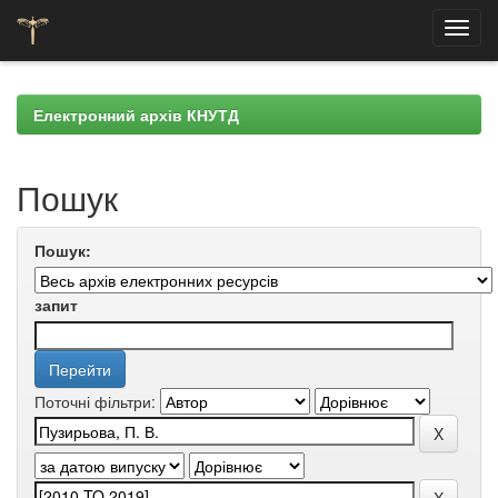
Skip
navigation
Електронний архів КНУТД
Пошук
Пошук:
запит
Поточні фільтри: