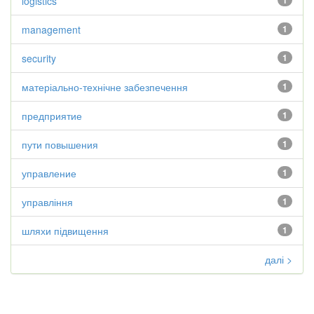
logistics
1
management
1
security
1
матеріально-технічне забезпечення
1
предприятие
1
пути повышения
1
управление
1
управління
1
шляхи підвищення
1
далі >