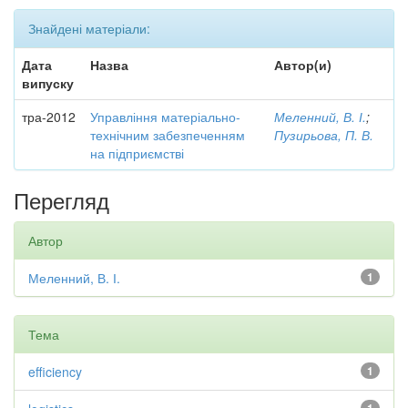
Знайдені матеріали:
Дата
Назва
Автор(и)
випуску
тра-2012
Управління матеріально-
Меленний, В. І.
;
технічним забезпеченням
Пузирьова, П. В.
на підприємстві
Перегляд
Автор
Меленний, В. І.
1
Тема
efficiency
1