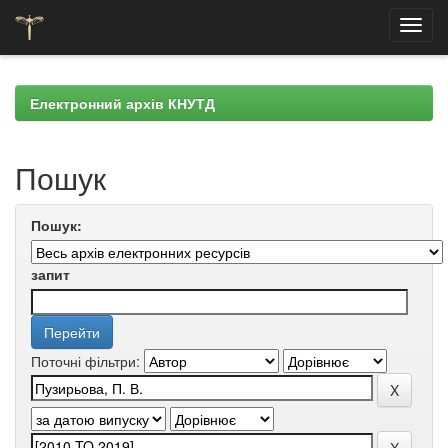
Skip
navigation
Електронний архів КНУТД
Пошук
Пошук:
запит
Поточні фільтри: