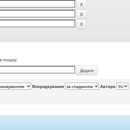
в пошуку.
Впорядкування
Автори