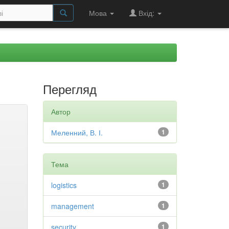
Мова
Вхід:
Перегляд
Автор
Меленний, В. І.
1
Тема
logistics
1
management
1
security
1