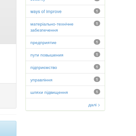
ways of improve
1
матеріально-технічне
1
забезпечення
предприятие
1
пути повышения
1
підприємство
1
управління
1
шляхи підвищення
1
далі >