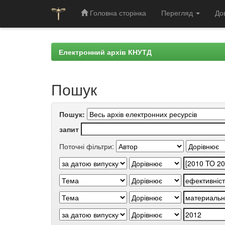
Головна сторінка
Перегляд
До
Skip
navigation
Електронний архів КНУТД
Пошук
Пошук:
запит
Поточні фільтри: