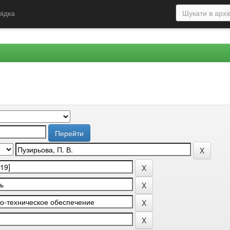
відка