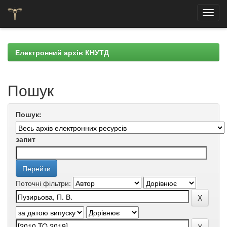
Skip
navigation
Електронний архів КНУТД
Пошук
Пошук:
запит
Поточні фільтри: