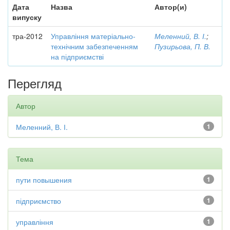
Дата
Назва
Автор(и)
випуску
тра-2012
Управління матеріально-
Меленний, В. І.
;
технічним забезпеченням
Пузирьова, П. В.
на підприємстві
Перегляд
Автор
Меленний, В. І.
1
Тема
пути повышения
1
підприємство
1
управління
1