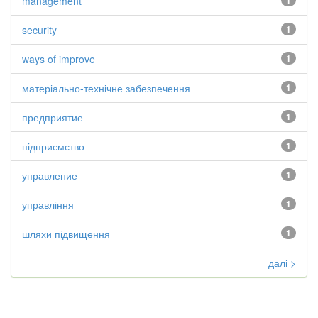
management
1
security
1
ways of improve
1
матеріально-технічне забезпечення
1
предприятие
1
підприємство
1
управление
1
управління
1
шляхи підвищення
1
далі >