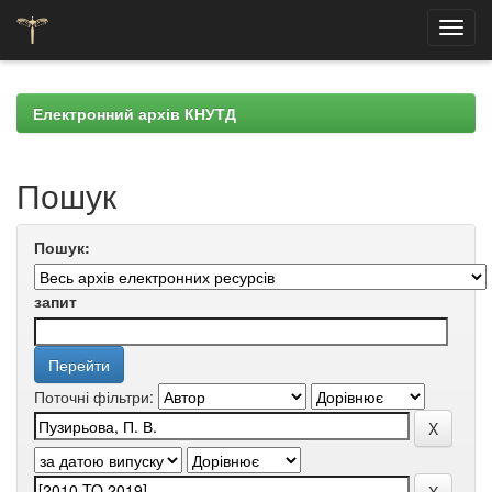
Skip
navigation
Електронний архів КНУТД
Пошук
Пошук:
запит
Поточні фільтри: