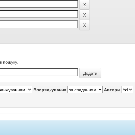
в пошуку.
Впорядкування
Автори