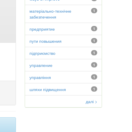
матеріально-технічне
1
забезпечення
предприятие
1
пути повышения
1
підприємство
1
управление
1
управління
1
шляхи підвищення
1
далі >