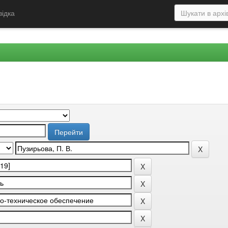
відка