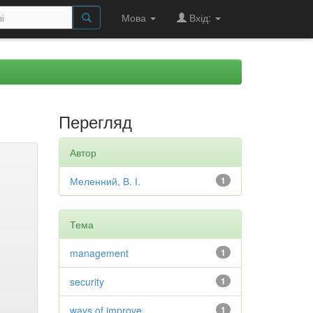
Мова
Вхід:
Перегляд
Автор
Меленний, В. І.
1
Тема
management
1
security
1
ways of improve
1