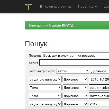
Головна сторінка
Перегляд
До
Skip
navigation
Електронний архів КНУТД
Пошук
Пошук:
запит
Поточні фільтри: