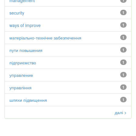
management
1
security
1
ways of improve
1
матеріально-технічне забезпечення
1
пути повышения
1
підприємство
1
управление
1
управління
1
шляхи підвищення
1
далі >