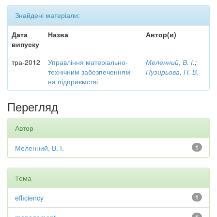
Знайдені матеріали:
Дата
Назва
Автор(и)
випуску
тра-2012
Управління матеріально-
Меленний, В. І.
;
технічним забезпеченням
Пузирьова, П. В.
на підприємстві
Перегляд
Автор
Меленний, В. І.
1
Тема
efficiency
1