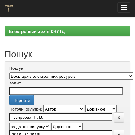
Skip
navigation
Електронний архів КНУТД
Пошук
Пошук:
запит
Поточні фільтри: