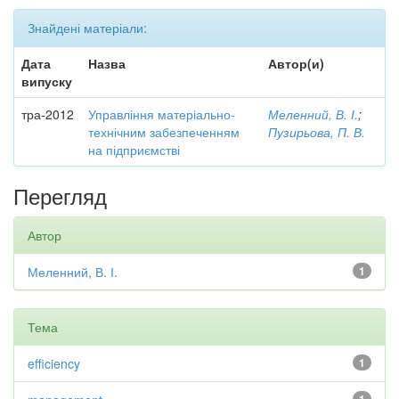
Знайдені матеріали:
Дата
Назва
Автор(и)
випуску
тра-2012
Управління матеріально-
Меленний, В. І.
;
технічним забезпеченням
Пузирьова, П. В.
на підприємстві
Перегляд
Автор
Меленний, В. І.
1
Тема
efficiency
1