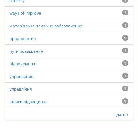
security
1
ways of improve
1
матеріально-технічне забезпечення
1
предприятие
1
пути повышения
1
підприємство
1
управление
1
управління
1
шляхи підвищення
1
далі >