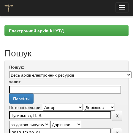
Skip
navigation
Електронний архів КНУТД
Пошук
Пошук:
запит
Поточні фільтри: