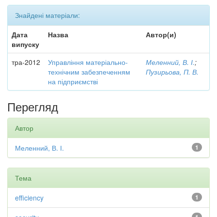
Знайдені матеріали:
Дата
Назва
Автор(и)
випуску
тра-2012
Управління матеріально-
Меленний, В. І.
;
технічним забезпеченням
Пузирьова, П. В.
на підприємстві
Перегляд
Автор
Меленний, В. І.
1
Тема
efficiency
1