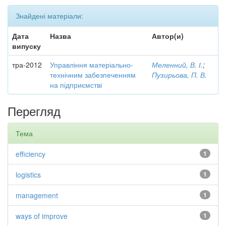
Знайдені матеріали:
Дата
Назва
Автор(и)
випуску
тра-2012
Управління матеріально-
Меленний, В. І.
;
технічним забезпеченням
Пузирьова, П. В.
на підприємстві
Перегляд
Тема
efficiency
1
logistics
1
management
1
ways of improve
1