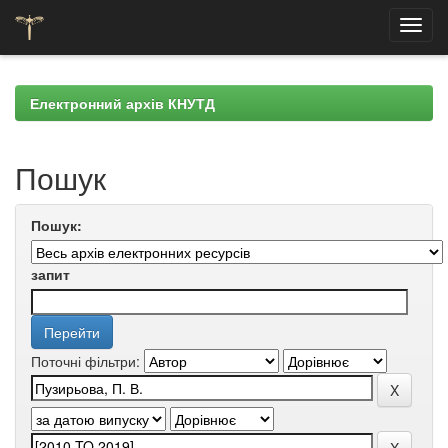
Skip
navigation
Електронний архів КНУТД
Пошук
Пошук:
запит
Поточні фільтри: